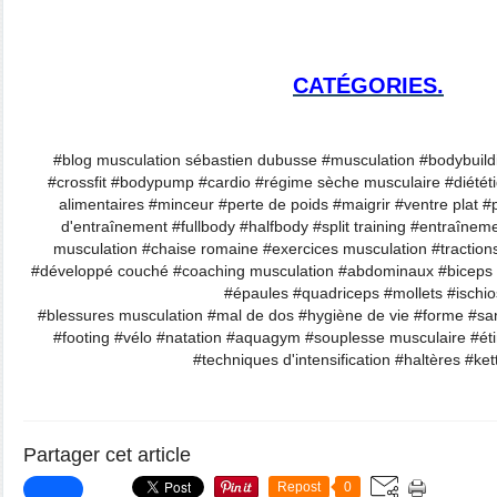
CATÉGORIES.
#blog musculation sébastien dubusse #musculation #bodybuildi
#crossfit #bodypump #cardio #régime sèche musculaire #diétét
alimentaires #minceur #perte de poids #maigrir #ventre plat 
d'entraînement #fullbody #halfbody #split training #entraîne
musculation #chaise romaine #exercices musculation #traction
#développé couché #coaching musculation #abdominaux #biceps 
#épaules #quadriceps #mollets #isch
#blessures musculation #mal de dos #hygiène de vie #forme #sa
#footing #vélo #natation #aquagym #souplesse musculaire #ét
#techniques d'intensification #haltères #kett
Partager cet article
Repost
0