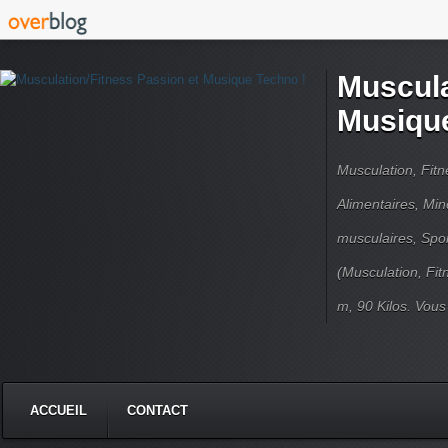
Muscula
Musique
Musculation, Fit
Alimentaires, Min
musculaires, Spor
(Musculation, Fit
m, 90 Kilos. Vou
ACCUEIL
CONTACT