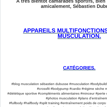
À très bientôt camarades sportifs, bien
amicalement, Sébastien Dub
APPAREILS MULTIFONCTION
MUSCULATION.
CATÉGORIES.
#blog musculation sébastien dubusse #musculation #bodybuildi
#crossfit #bodypump #cardio #régime sèche m
#diététique sportive #compléments alimentaires #minceur #perte d
#photos musculation #plans d'entraîne
#fullbody #halfbody #split training #entraînement poids de corp