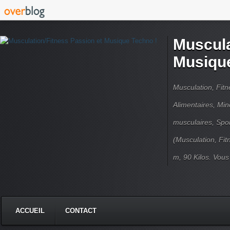
Muscula
Musique
Musculation, Fit
Alimentaires, Min
musculaires, Spor
(Musculation, Fit
m, 90 Kilos. Vou
ACCUEIL
CONTACT