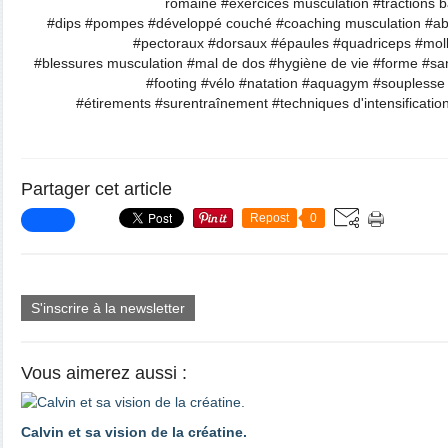
romaine #exercices musculation #tractions ba
#dips #pompes #développé couché #coaching musculation #ab
#pectoraux #dorsaux #épaules #quadriceps #mol
#blessures musculation #mal de dos #hygiène de vie #forme #sa
#footing #vélo #natation #aquagym #souplesse
#étirements #surentraînement #techniques d'intensification
Partager cet article
Repost
0
S'inscrire à la newsletter
Vous aimerez aussi :
Calvin et sa vision de la créatine.