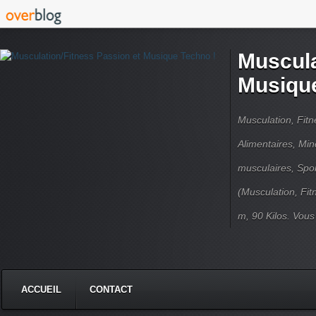
Muscula
Musique
Musculation, Fit
Alimentaires, Min
musculaires, Spor
(Musculation, Fit
m, 90 Kilos. Vou
ACCUEIL
CONTACT