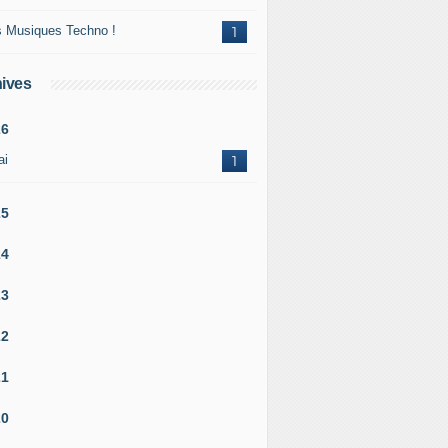
 Musiques Techno !
1
ives
26
ai
1
25
24
23
22
21
20