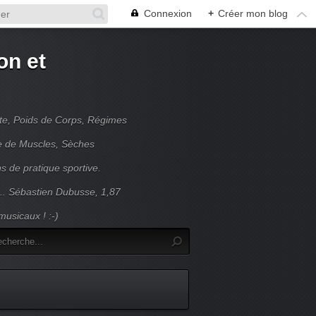
Connexion
+
Créer mon blog
on et
nte, Poids de Corps, Régimes
se de Muscles, Sèches
s de pratique sportive.
... Sébastien Dubusse, 1,87
usicaux ! :-)