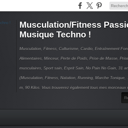
Musculation/Fitness Passi
Musique Techno !
Musculation, Fitness, Culturisme, Cardio, Entraînement Fo
Alimentaires, Minceur, Perte de Poids, Prise de Masse, Pri
musculaires, Sport sain, Esprit Sain, No Pain No Gain, 31 an
(Musculation, Fitness, Natation, Running, Marche Tonique, 
m, 90 Kilos. Vous trouverez également tous mes morceaux m