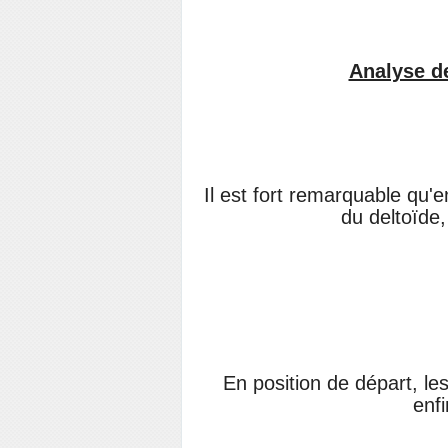
Analyse d
Il est fort remarquable qu'e
du deltoïde,
En position de départ, l
enfi