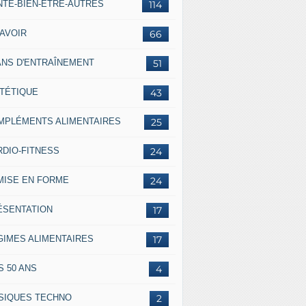
NTÉ-BIEN-ÊTRE-AUTRES
114
SAVOIR
66
ANS D'ENTRAÎNEMENT
51
ÉTÉTIQUE
43
MPLÉMENTS ALIMENTAIRES
25
RDIO-FITNESS
24
MISE EN FORME
24
ÉSENTATION
17
GIMES ALIMENTAIRES
17
S 50 ANS
4
SIQUES TECHNO
2