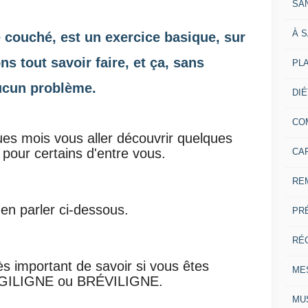
SA
À 
 couché, est un exercice basique, sur
s tout savoir faire, et ça, sans
PL
ucun problème.
DI
CO
es mois vous aller découvrir
quelques
pour certains d'entre vous.
CA
RE
 en parler ci-dessous.
PR
RÉ
rès important de savoir si vous êtes
ME
GILIGNE ou BRÉVILIGNE.
MU