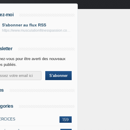
ez-moi
S'abonner au flux RSS
https://www.musculationfitnesspassion.com/rss
letter
ez-vous pour être averti des nouveaux
es publiés.
es
gories
ERCICES
159