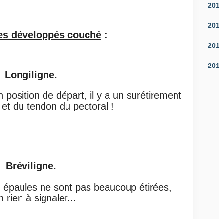
20
20
es développés couché
:
20
20
Longiligne.
n position de départ, il y a un surétirement
 et du tendon du pectoral !
Bréviligne.
es épaules ne sont pas beaucoup
étirées,
n rien à signaler...