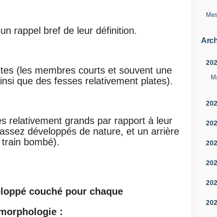
Mes
 un rappel bref de leur définition.
Arch
20
ttes (les membres courts et
souvent une
M
ainsi que des fesses
relativement plates).
20
 relativement grands par
rapport à leur
20
s assez
développés de nature, et un arrière
train bombé).
20
20
20
eloppé couché pour chaque
20
morphologie :