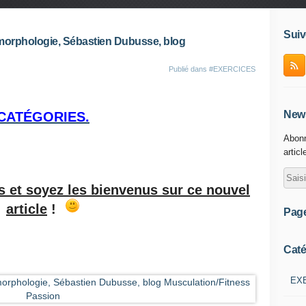
Suiv
morphologie, Sébastien Dubusse, blog
Publié dans
#EXERCICES
News
CATÉGORIES.
Abonn
articl
us et soyez les bienvenus sur ce nouvel
article
!
Pag
Caté
EX