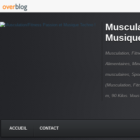
Muscula
Musique
Musculation, Fit
Alimentaires, Min
musculaires, Spor
(Musculation, Fit
m, 90 Kilos. Vou
ACCUEIL
CONTACT