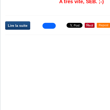
A très vite, SEB. ;-)
Lire la suite
Repost