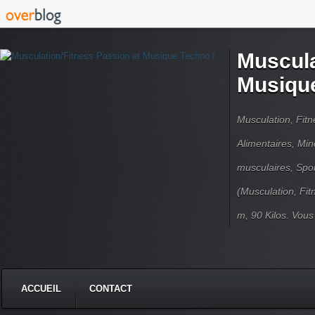
Muscula
Musique
Musculation, Fit
Alimentaires, Min
musculaires, Spor
(Musculation, Fit
m, 90 Kilos. Vou
ACCUEIL
CONTACT