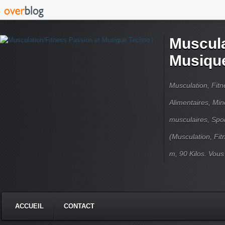
Muscula
Musique
Musculation, Fit
Alimentaires, Min
musculaires, Spor
(Musculation, Fit
m, 90 Kilos. Vou
ACCUEIL
CONTACT