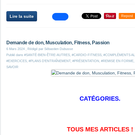
Lire la suite
Repost
Demande de don, Musculation, Fitness, Passion
6 Mars 2024
, Rédigé par Sébastien Dubusse
Publié dans
#SANTÉ-BIEN-ÊTRE-AUTRES
,
#CARDIO-FITNESS
,
#COMPLÉMENTS AL
#EXERCICES
,
#PLANS D'ENTRAÎNEMENT
,
#PRÉSENTATION
,
#REMISE EN FORME
SAVOIR
CATÉGORIES.
TOUS MES ARTICLES !