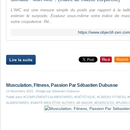
L'IMC est une mesure simple du poids par rapport à la taill
estimer le surpoids. Evaluez vous-même votre indice de mass
votre corpulence. Ré...
https://www.objectif-zen.c
Lire la suite
Repost
Musculation, Fitness, Passion Par Sébastien Dubusse
14 Novembre 2023
, Rédigé par Sébastien Dubusse
Publié dans
#COMPLÉMENTS ALIMENTAIRES
,
#DIÉTÉTIQUE
,
#CARDIO-FITNESS
,
#
ALIMENTAIRES
,
#SANTÉ-BIEN-ÊTRE-AUTRES
,
#À SAVOIR
,
#EXERCICES
,
#PLANS 