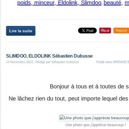
poids, minceur, Eldolink, Slimdoo
beauté
,
m
,
Lire la suite
Repost
SLIMDOO, ELDOLINK Sébastien Dubusse
14 Novembre 2023
, Rédigé par Sébastien Dubusse
Publié dans
#REMISE 
Bonjour à tous et à toutes de s
Ne lâchez rien du tout, peut importe lequel des
Une photo que j'apprécie beaucoup !