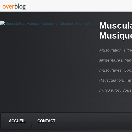
Muscula
Musique
Musculation, Fit
Alimentaires, Min
musculaires, Spor
(Musculation, Fit
m, 90 Kilos. Vou
ACCUEIL
CONTACT