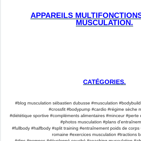
APPAREILS MULTIFONCTION
MUSCULATION.
CATÉGORIES.
#blog musculation sébastien dubusse #musculation #bodybuildi
#crossfit #bodypump #cardio #régime sèche m
#diététique sportive #compléments alimentaires #minceur #perte d
#photos musculation #plans d'entraîne
#fullbody #halfbody #split training #entraînement poids de corp
romaine #exercices musculation #tractions ba
#dips #pompes #développé couché #coaching musculation #ab