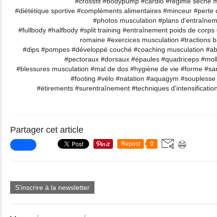
#crossfit #bodypump #cardio #régime sèche m
#diététique sportive #compléments alimentaires #minceur #perte d
#photos musculation #plans d'entraîne
#fullbody #halfbody #split training #entraînement poids de corp
romaine #exercices musculation #tractions ba
#dips #pompes #développé couché #coaching musculation #ab
#pectoraux #dorsaux #épaules #quadriceps #mol
#blessures musculation #mal de dos #hygiène de vie #forme #sa
#footing #vélo #natation #aquagym #souplesse
#étirements #surentraînement #techniques d'intensification
Partager cet article
Repost
0
S'inscrire à la newsletter