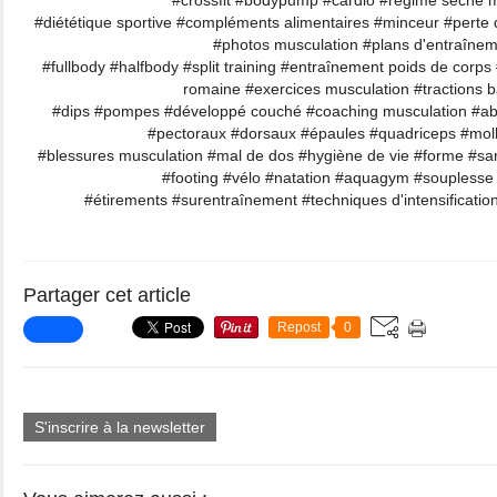
#crossfit #bodypump #cardio #régime sèche m
#diététique sportive #compléments alimentaires #minceur #perte d
#photos musculation #plans d'entraîne
#fullbody #halfbody #split training #entraînement poids de corp
romaine #exercices musculation #tractions ba
#dips #pompes #développé couché #coaching musculation #ab
#pectoraux #dorsaux #épaules #quadriceps #mol
#blessures musculation #mal de dos #hygiène de vie #forme #sa
#footing #vélo #natation #aquagym #souplesse
#étirements #surentraînement #techniques d'intensification
Partager cet article
Repost
0
S'inscrire à la newsletter