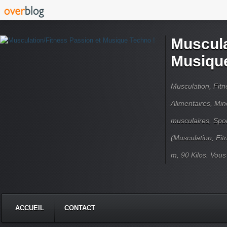
Muscula
Musique
Musculation, Fit
Alimentaires, Min
musculaires, Spor
(Musculation, Fit
m, 90 Kilos. Vou
ACCUEIL
CONTACT