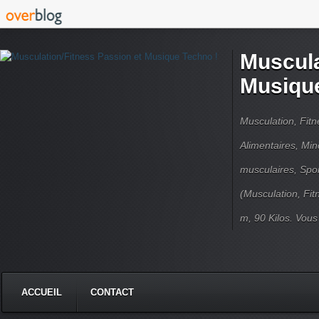
Muscula
Musique
Musculation, Fit
Alimentaires, Min
musculaires, Spor
(Musculation, Fit
m, 90 Kilos. Vou
ACCUEIL
CONTACT