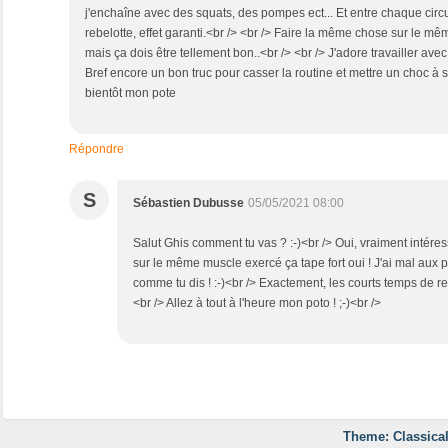
j'enchaîne avec des squats, des pompes ect... Et entre chaque circu
rebelotte, effet garanti.<br /> <br /> Faire la même chose sur le m
mais ça dois être tellement bon..<br /> <br /> J'adore travailler av
Bref encore un bon truc pour casser la routine et mettre un choc à s
bientôt mon pote
Répondre
S
Sébastien Dubusse
05/05/2021 08:00
Salut Ghis comment tu vas ? :-)<br /> Oui, vraiment intéres
sur le même muscle exercé ça tape fort oui ! J'ai mal aux p
comme tu dis ! :-)<br /> Exactement, les courts temps de re
<br /> Allez à tout à l'heure mon poto ! ;-)<br />
Theme: Classical