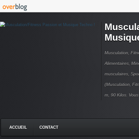
Muscula
Musique
Musculation, Fit
Alimentaires, Min
musculaires, Spor
(Musculation, Fit
m, 90 Kilos. Vou
ACCUEIL
CONTACT