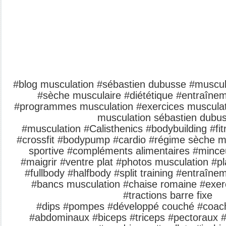
#blog musculation #sébastien dubusse #muscula
#sèche musculaire #diététique #entraîne
#programmes musculation #exercices musculat
musculation sébastien dubu
#musculation
#Calisthenics
#bodybuilding #fi
#crossfit #bodypump #cardio #régime sèche m
sportive #compléments alimentaires #mince
#maigrir #ventre plat #photos musculation #p
#fullbody #halfbody #split training #entraîne
#bancs musculation #chaise romaine #exer
#tractions barre fixe
#dips #pompes #développé couché #coach
#abdominaux #biceps #triceps #pectoraux 