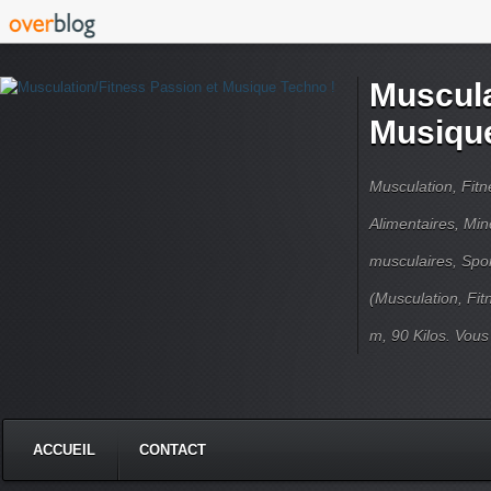
Muscula
Musique
Musculation, Fit
Alimentaires, Min
musculaires, Spor
(Musculation, Fit
m, 90 Kilos. Vou
ACCUEIL
CONTACT