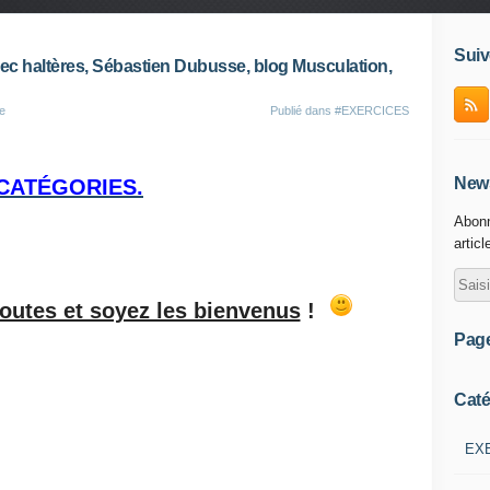
Suiv
vec haltères, Sébastien Dubusse, blog Musculation,
e
Publié dans
#EXERCICES
News
CATÉGORIES.
Abonn
articl
toutes et soyez les bienvenus
!
Pag
Caté
EX