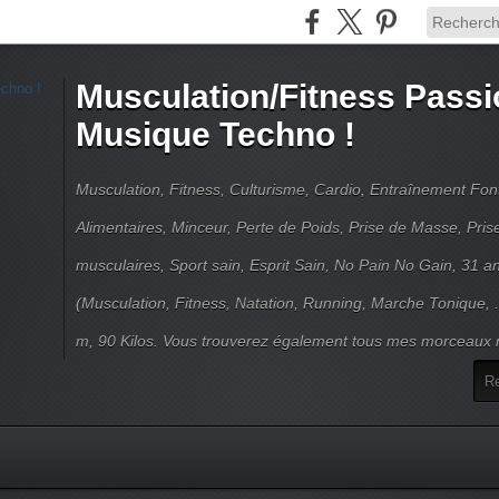
Musculation/Fitness Passi
Musique Techno !
Musculation, Fitness, Culturisme, Cardio, Entraînement Fo
Alimentaires, Minceur, Perte de Poids, Prise de Masse, Pri
musculaires, Sport sain, Esprit Sain, No Pain No Gain, 31 an
(Musculation, Fitness, Natation, Running, Marche Tonique, 
m, 90 Kilos. Vous trouverez également tous mes morceaux m