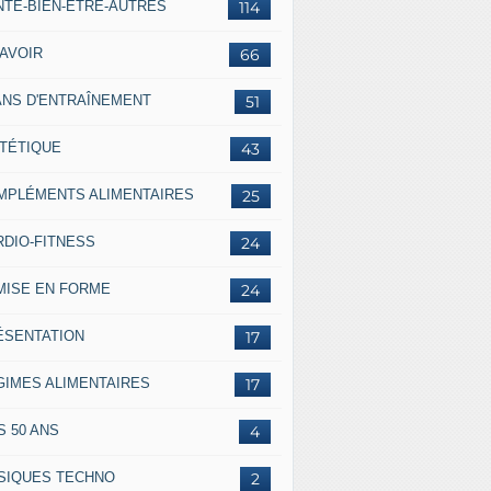
NTÉ-BIEN-ÊTRE-AUTRES
114
SAVOIR
66
ANS D'ENTRAÎNEMENT
51
ÉTÉTIQUE
43
MPLÉMENTS ALIMENTAIRES
25
RDIO-FITNESS
24
MISE EN FORME
24
ÉSENTATION
17
GIMES ALIMENTAIRES
17
S 50 ANS
4
SIQUES TECHNO
2