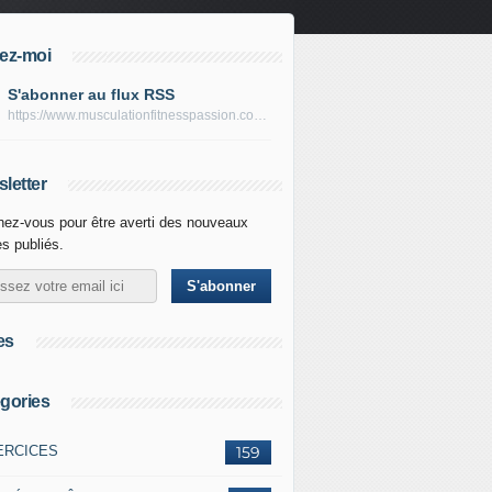
ez-moi
S'abonner au flux RSS
https://www.musculationfitnesspassion.com/rss
letter
ez-vous pour être averti des nouveaux
es publiés.
es
gories
ERCICES
159