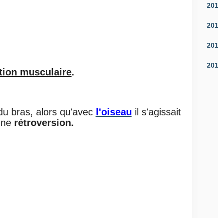
20
20
20
20
tion musculaire
.
u bras, alors qu'avec
l'oiseau
il s'agissait
une
rétroversion.