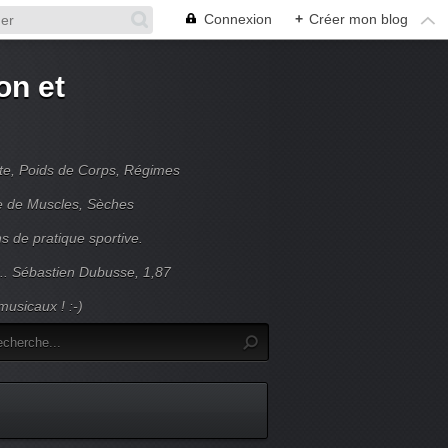
Connexion
+
Créer mon blog
on et
nte, Poids de Corps, Régimes
se de Muscles, Sèches
s de pratique sportive.
... Sébastien Dubusse, 1,87
usicaux ! :-)