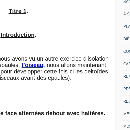
SA
Titre 1
.
À 
PL
Introduction
.
DI
CO
nous avons vu un autre exercice d'isolation
CA
s épaules,
l'oiseau,
nous allons maintenant
pour développer cette fois-ci les deltoïdes
RE
aisceaux avant des épaules).
PR
RÉ
de face alternées debout avec haltères.
ME
MU