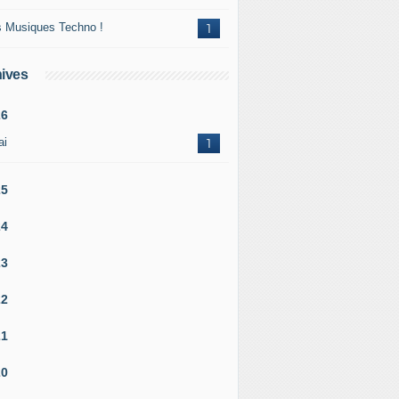
 Musiques Techno !
1
ives
26
ai
1
25
24
23
22
21
20