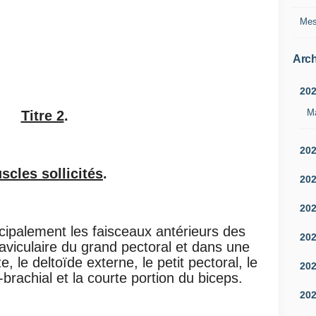
Mes
Arch
20
M
Titre 2
.
20
scles sollicités
.
20
20
incipalement les faisceaux antérieurs des
20
laviculaire du grand pectoral et dans une
 le deltoïde externe, le petit pectoral, le
20
brachial et la courte portion du biceps.
20