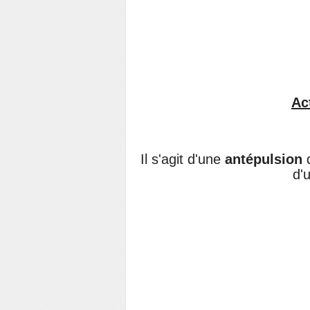
Ac
Il s'agit d'une
antépulsion
d
d'