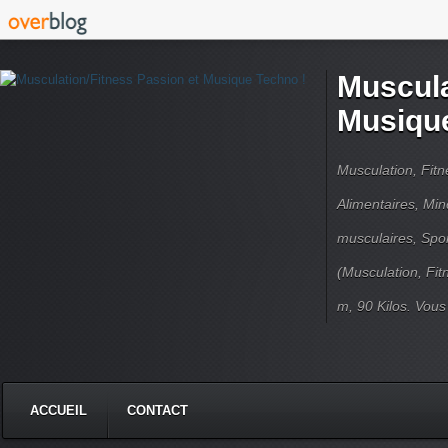
Muscula
Musique
Musculation, Fit
Alimentaires, Min
musculaires, Spor
(Musculation, Fit
m, 90 Kilos. Vou
ACCUEIL
CONTACT