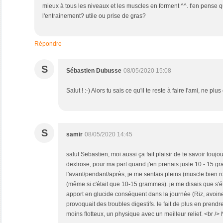
mieux à tous les niveaux et les muscles en forment ^^. t'en pense 
l'entrainement? utile ou prise de gras?
Répondre
S
Sébastien Dubusse
08/05/2020 15:08
Salut ! :-) Alors tu sais ce qu'il te reste à faire l'ami, ne p
S
samir
08/05/2020 14:45
salut Sebastien, moi aussi ça fait plaisir de te savoir toujo
dextrose, pour ma part quand j'en prenais juste 10 - 15 g
l'avant/pendant/après, je me sentais pleins (muscle bien ro
(même si c'était que 10-15 grammes). je me disais que s'é
apport en glucide conséquent dans la journée (Riz, avoine
provoquait des troubles digestifs. le fait de plus en prendre,
moins flotteux, un physique avec un meilleur relief. <br /> 