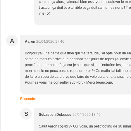
comme ça alors, j'aimerai bien essayer de soulever le ma
tracteur, ça doit être terrible et ça doit calmer les nerfs ! T
vite ! ;-)
A
Aaron
26/04/2020 17:46
Bonjour j'ai une petite question qui me taraude, j'ai opté pour un e
semaine mais ça arrive que pendant mes jours de repos j'ai envie d
peux faire pour palier à ça car je sais que si je m'entraîne les jours
mon muscle ne peux pas se reposer... <br /> Ce matin j'ai fait une pe
de faire un peu de cardio vu que faire du vélo ou aller a la piscine 
Pourriez vous me conseiller svp.<br /> Merci beaucoup.
Répondre
S
Sébastien Dubusse
26/04/2020 18:40
Salut Aaron ! :-)<br /> Oui voilà, un petit footing de 30 mi