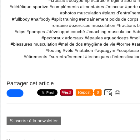
#crossfit #bodypump #cardio #régime sèche m
#diététique sportive #compléments alimentaires #minceur #perte d
#photos musculation #plans d'entraîne
#fullbody #halfbody #split training #entraînement poids de corp
romaine #exercices musculation #tractions ba
#dips #pompes #développé couché #coaching musculation #ab
#pectoraux #dorsaux #épaules #quadriceps #mol
#blessures musculation #mal de dos #hygiène de vie #forme #sa
#footing #vélo #natation #aquagym #souplesse
#étirements #surentraînement #techniques d'intensification
Partager cet article
Repost
0
S'inscrire à la newsletter