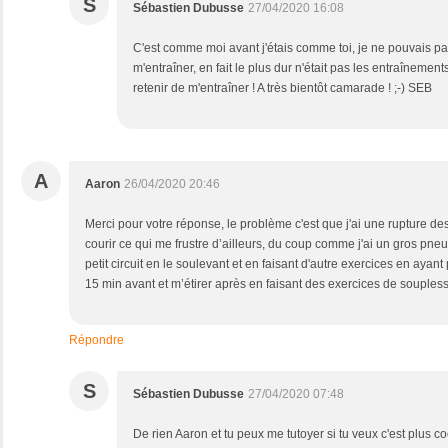
S
Sébastien Dubusse
27/04/2020 16:08
C'est comme moi avant j'étais comme toi, je ne pouvais p
m'entraîner, en fait le plus dur n'était pas les entraînement
retenir de m'entraîner ! A très bientôt camarade ! ;-) SEB
A
Aaron
26/04/2020 20:46
Merci pour votre réponse, le problème c'est que j'ai une rupture des 
courir ce qui me frustre d’ailleurs, du coup comme j'ai un gros pneu 
petit circuit en le soulevant et en faisant d'autre exercices en ayan
15 min avant et m’étirer après en faisant des exercices de souples
Répondre
S
Sébastien Dubusse
27/04/2020 07:48
De rien Aaron et tu peux me tutoyer si tu veux c'est plus cool