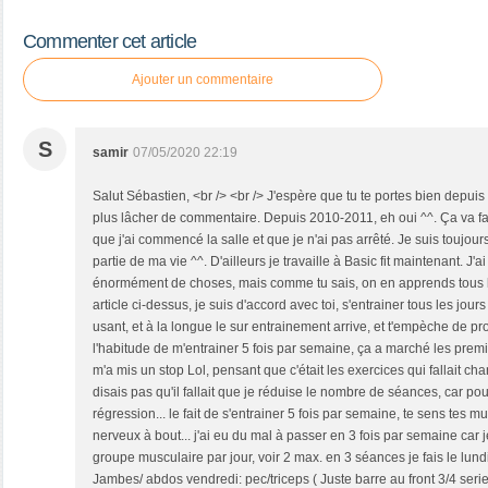
Commenter cet article
Ajouter un commentaire
S
samir
07/05/2020 22:19
Salut Sébastien, <br /> <br /> J'espère que tu te portes bien depuis
plus lâcher de commentaire. Depuis 2010-2011, eh oui ^^. Ça va fai
que j'ai commencé la salle et que je n'ai pas arrêté. Je suis toujour
partie de ma vie ^^. D'ailleurs je travaille à Basic fit maintenant. J'a
énormément de choses, mais comme tu sais, on en apprends tous le
article ci-dessus, je suis d'accord avec toi, s'entrainer tous les jou
usant, et à la longue le sur entrainement arrive, et t'empèche de prog
l'habitude de m'entrainer 5 fois par semaine, ça a marché les prem
m'a mis un stop Lol, pensant que c'était les exercices qui fallait
disais pas qu'il fallait que je réduise le nombre de séances, car pou
régression... le fait de s'entrainer 5 fois par semaine, te sens tes m
nerveux à bout... j'ai eu du mal à passer en 3 fois par semaine car je
groupe musculaire par jour, voir 2 max. en 3 séances je fais le lun
Jambes/ abdos vendredi: pec/triceps ( Juste barre au front 3/4 seri