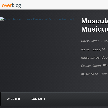
Muscula
Musique
Musculation, Fit
Alimentaires, Min
musculaires, Spor
(Musculation, Fit
m, 90 Kilos. Vou
ACCUEIL
CONTACT