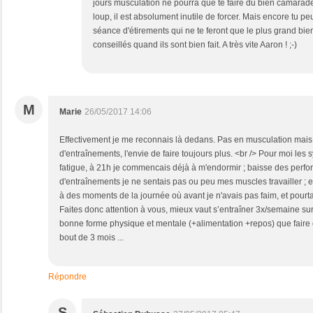
jours musculation ne pourra que te faire du bien camarades
loup, il est absolument inutile de forcer. Mais encore tu p
séance d'étirements qui ne te feront que le plus grand bien
conseillés quand ils sont bien fait. A très vite Aaron ! ;-)
M
Marie
26/05/2017 14:06
Effectivement je me reconnais là dedans. Pas en musculation mais 
d'entraînements, l'envie de faire toujours plus. <br /> Pour moi les
fatigue, à 21h je commencais déjà à m'endormir ; baisse des perfor
d'entraînements je ne sentais pas ou peu mes muscles travailler ; et
à des moments de la journée où avant je n'avais pas faim, et pourta
Faites donc attention à vous, mieux vaut s’entraîner 3x/semaine su
bonne forme physique et mentale (+alimentation +repos) que faire 
bout de 3 mois ...
Répondre
S