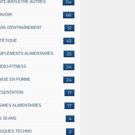
NTÉ-BIEN-ÊTRE-AUTRES
114
SAVOIR
66
ANS D'ENTRAÎNEMENT
51
ÉTÉTIQUE
43
MPLÉMENTS ALIMENTAIRES
25
RDIO-FITNESS
24
MISE EN FORME
24
ÉSENTATION
17
GIMES ALIMENTAIRES
17
S 50 ANS
4
SIQUES TECHNO
2