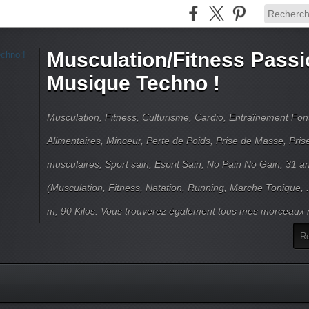
Musculation/Fitness Passi
Musique Techno !
Musculation, Fitness, Culturisme, Cardio, Entraînement Fo
Alimentaires, Minceur, Perte de Poids, Prise de Masse, Pri
musculaires, Sport sain, Esprit Sain, No Pain No Gain, 31 an
(Musculation, Fitness, Natation, Running, Marche Tonique, 
m, 90 Kilos. Vous trouverez également tous mes morceaux m