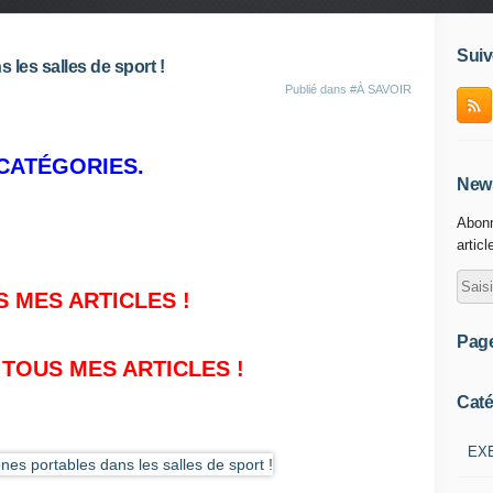
Suiv
 les salles de sport !
Publié dans
#À SAVOIR
CATÉGORIES.
News
Abonn
articl
 MES ARTICLES !
Pag
 TOUS MES ARTICLES
!
Caté
EX