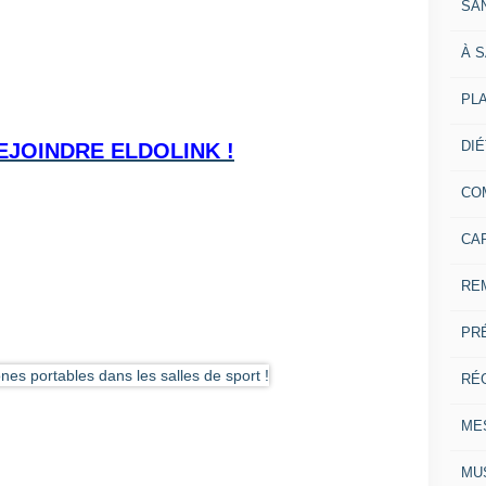
SA
À 
PL
DI
EJOINDRE ELDOLINK !
CO
CA
RE
PR
RÉ
ME
MU