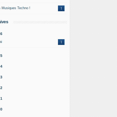
 Musiques Techno !
1
ives
26
ai
1
25
24
23
22
21
20