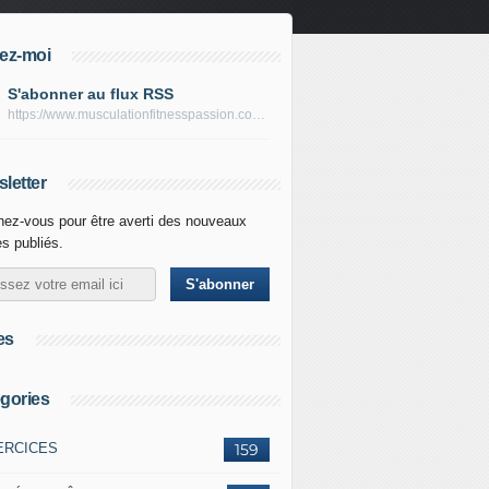
ez-moi
S'abonner au flux RSS
https://www.musculationfitnesspassion.com/rss
letter
ez-vous pour être averti des nouveaux
es publiés.
es
gories
ERCICES
159