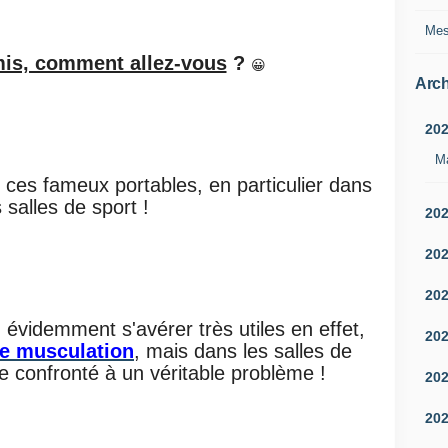
Mes
mis, comment allez-vous
?
😀
Arch
20
M
e ces fameux portables, en particulier dans
s salles de sport !
20
20
20
 évidemment s'avérer très utiles en effet,
20
e musculation
, mais dans les salles de
re confronté à un véritable problème !
20
20