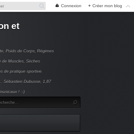
Connexion
+
Créer mon blog
on et
nte, Poids de Corps, Régimes
se de Muscles, Sèches
s de pratique sportive.
... Sébastien Dubusse, 1,87
usicaux ! :-)