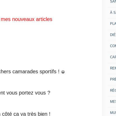
SA
À 
 mes nouveaux articles
PL
DI
CO
CA
RE
hers camarades sportifs !
😀
PR
RÉ
t vous portez vous ?
ME
MU
côté ça va très bien !