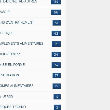
NTÉ-BIEN-ÊTRE-AUTRES
114
SAVOIR
66
ANS D'ENTRAÎNEMENT
51
ÉTÉTIQUE
43
MPLÉMENTS ALIMENTAIRES
25
RDIO-FITNESS
24
MISE EN FORME
24
ÉSENTATION
17
GIMES ALIMENTAIRES
17
S 50 ANS
4
SIQUES TECHNO
2