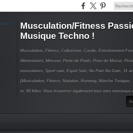
Musculation/Fitness Passi
Musique Techno !
Musculation, Fitness, Culturisme, Cardio, Entraînement Fo
Alimentaires, Minceur, Perte de Poids, Prise de Masse, Pri
musculaires, Sport sain, Esprit Sain, No Pain No Gain, 31 an
(Musculation, Fitness, Natation, Running, Marche Tonique, 
m, 90 Kilos. Vous trouverez également tous mes morceaux m