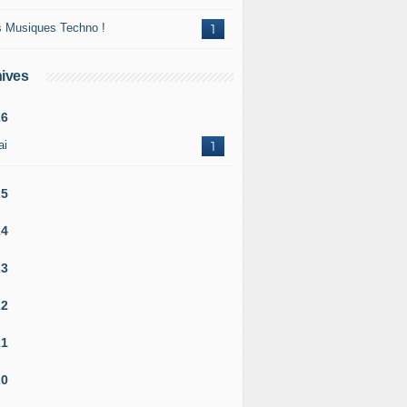
 Musiques Techno !
1
ives
26
ai
1
25
24
23
22
21
20