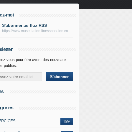
ez-moi
S'abonner au flux RSS
https://www.musculationfitnesspassion.com/rss
letter
ez-vous pour être averti des nouveaux
es publiés.
es
gories
ERCICES
159