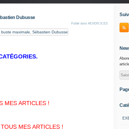
Suiv
ébastien Dubusse
Publié dans
#EXERCICES
News
CATÉGORIES.
Abonn
articl
Pag
S MES ARTICLES !
Caté
EX
 TOUS MES ARTICLES
!