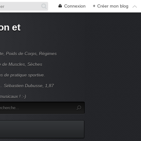
Connexion
+
Créer mon blog
on et
nte, Poids de Corps, Régimes
se de Muscles, Sèches
s de pratique sportive.
... Sébastien Dubusse, 1,87
usicaux ! :-)