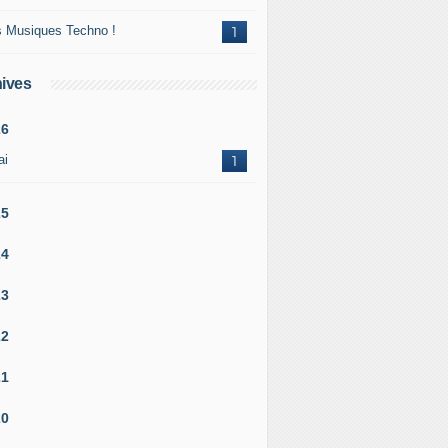
 Musiques Techno !
1
ives
26
ai
1
25
24
23
22
21
20