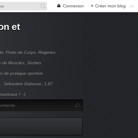
Connexion
+
Créer mon blog
on et
nte, Poids de Corps, Régimes
se de Muscles, Sèches
s de pratique sportive.
... Sébastien Dubusse, 1,87
usicaux ! :-)