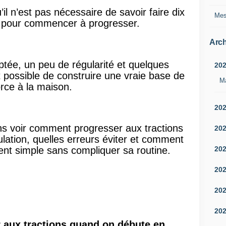
il n’est pas nécessaire de savoir faire dix
Mes
es pour commencer à progresser.
Arch
ée, un peu de régularité et quelques
20
st possible de construire une vraie base de
M
orce à la maison.
20
ons voir comment progresser aux tractions
20
ation, quelles erreurs éviter et comment
20
nt simple sans compliquer sa routine.
20
20
20
aux tractions quand on débute en