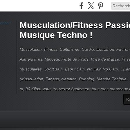
Musculation/Fitness Passi
Musique Techno !
Musculation, Fitness, Culturisme, Cardio, Entraînement Fo
Alimentaires, Minceur, Perte de Poids, Prise de Masse, Pri
musculaires, Sport sain, Esprit Sain, No Pain No Gain, 31 an
(Musculation, Fitness, Natation, Running, Marche Tonique, 
m, 90 Kilos. Vous trouverez également tous mes morceaux m