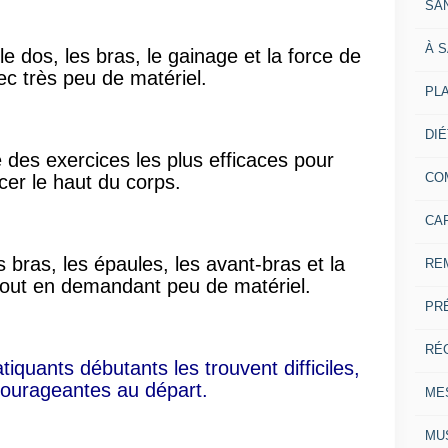
SA
À 
e dos, les bras, le gainage et la force de
ec très peu de matériel.
PL
DI
e des exercices les plus efficaces pour
CO
cer le haut du corps.
CA
les bras, les épaules, les avant-bras et la
RE
tout en demandant peu de matériel.
PR
RÉ
iquants débutants les trouvent difficiles,
courageantes au départ.
ME
MU