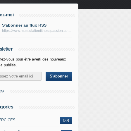
ez-moi
S'abonner au flux RSS
https://www.musculationfitnesspassion.com/rss
letter
ez-vous pour être averti des nouveaux
es publiés.
es
gories
ERCICES
159