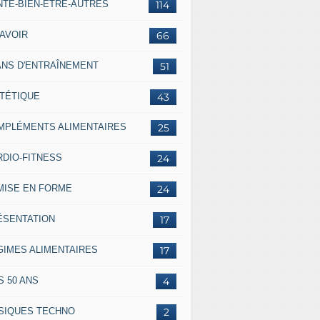
NTÉ-BIEN-ÊTRE-AUTRES
114
SAVOIR
66
ANS D'ENTRAÎNEMENT
51
ÉTÉTIQUE
43
MPLÉMENTS ALIMENTAIRES
25
RDIO-FITNESS
24
MISE EN FORME
24
ÉSENTATION
17
GIMES ALIMENTAIRES
17
S 50 ANS
4
SIQUES TECHNO
2