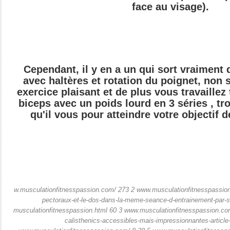
face au visage).
Cependant, il y en a un qui sort vraiment du
avec haltères et rotation du poignet, non 
exercice plaisant et de plus vous travaillez 
biceps avec un poids lourd en 3 séries , tr
qu'il vous pour atteindre votre objectif 
w.musculationfitnesspassion.com/ 273 2 www.musculationfitnesspassion.
pectoraux-et-le-dos-dans-la-meme-seance-d-entrainement-par-s
musculationfitnesspassion.html 60 3 www.musculationfitnesspassion.com
calisthenics-accessibles-mais-impressionnantes-article-