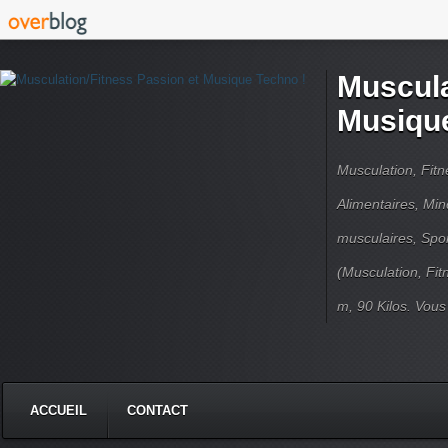
Muscula
Musique
Musculation, Fit
Alimentaires, Min
musculaires, Spor
(Musculation, Fit
m, 90 Kilos. Vou
ACCUEIL
CONTACT