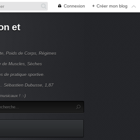
Connexion
+
Créer mon blog
on et
nte, Poids de Corps, Régimes
se de Muscles, Sèches
s de pratique sportive.
... Sébastien Dubusse, 1,87
usicaux ! :-)