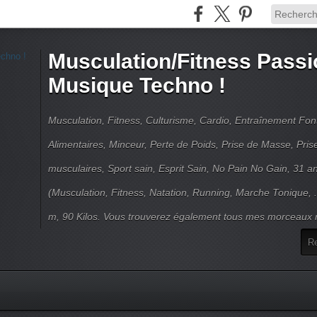
Musculation/Fitness Passi
Musique Techno !
Musculation, Fitness, Culturisme, Cardio, Entraînement Fo
Alimentaires, Minceur, Perte de Poids, Prise de Masse, Pri
musculaires, Sport sain, Esprit Sain, No Pain No Gain, 31 an
(Musculation, Fitness, Natation, Running, Marche Tonique, 
m, 90 Kilos. Vous trouverez également tous mes morceaux m