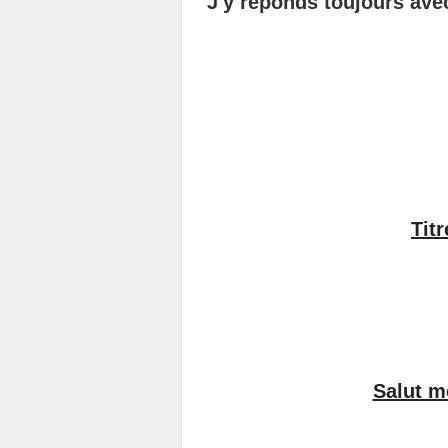
J'y réponds toujours avec
Titr
Salut m