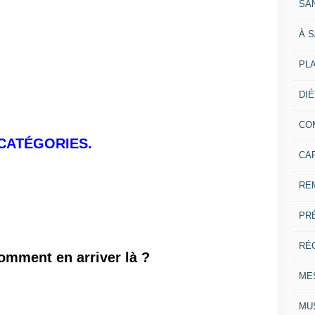
SA
À 
PL
DI
CO
CATÉGORIES.
CA
RE
PR
RÉ
omment en arriver là ?
ME
MU