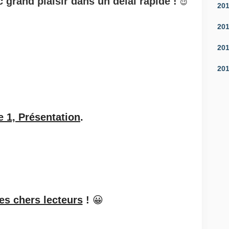
 grand plaisir dans un délai rapide !
😉
20
20
20
20
e 1, Présentation
.
es chers lecteurs
!
😀