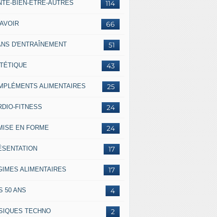
NTÉ-BIEN-ÊTRE-AUTRES
114
SAVOIR
66
ANS D'ENTRAÎNEMENT
51
ÉTÉTIQUE
43
MPLÉMENTS ALIMENTAIRES
25
RDIO-FITNESS
24
MISE EN FORME
24
ÉSENTATION
17
GIMES ALIMENTAIRES
17
S 50 ANS
4
SIQUES TECHNO
2