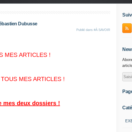
Suiv
Sébastien Dubusse
Publié dans
#À SAVOIR
News
S MES ARTICLES !
Abonn
articl
 TOUS MES ARTICLES
!
Pag
e mes deux dossiers !
Caté
EX