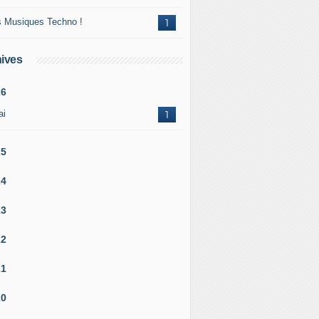
 Musiques Techno !
1
ives
26
ai
1
25
24
23
22
21
20