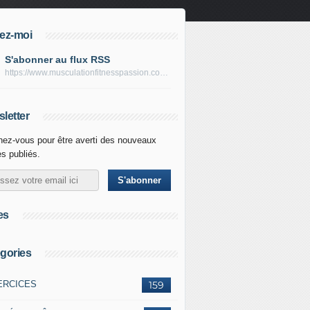
ez-moi
S'abonner au flux RSS
https://www.musculationfitnesspassion.com/rss
letter
ez-vous pour être averti des nouveaux
es publiés.
es
gories
ERCICES
159