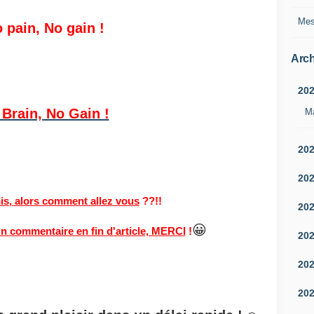
Mes
 pain, No gain !
Arch
20
Brain, No Gain !
M
20
20
is, alors comment allez vous
??!!
20
😀
un commentaire en fin d'article, MERCI
!
20
20
20