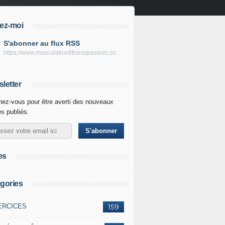
ez-moi
S'abonner au flux RSS
https://www.musculationfitnesspassion.com/rss
letter
ez-vous pour être averti des nouveaux
es publiés.
es
gories
ERCICES
159