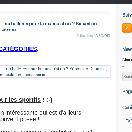
Suiv
... ou haltères pour la musculation ? Sébastien
passion
Publié dans
#À SAVOIR
CATÉGORIES
.
News
Abonn
articl
Pag
ur les sportifs
! :-)
Caté
n intéressante qui est d'ailleurs
souvent posée !
EX