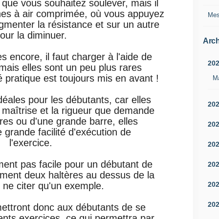
 que vous souhaitez soulever, mais il
nes à air comprimée, où vous appuyez
Mes
menter la résistance et sur un autre
our la diminuer.
Arch
 encore, il faut charger à l'aide de
20
mais elles sont un peu plus rares
é pratique est toujours mis en avant !
M
éales pour les débutants, car elles
20
maîtrise et la rigueur que demande
ltères ou d'une grande barre, elles
20
 grande facilité d'exécution de
l'exercice.
20
aiment pas facile pour un débutant de
20
ment deux haltères au dessus de la
20
r ne citer qu'un exemple.
20
ettront donc aux débutants de se
rents exercices, ce qui permettra par