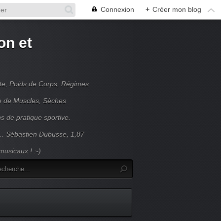
Connexion
+
Créer mon blog
on et
nte, Poids de Corps, Régimes
se de Muscles, Sèches
s de pratique sportive.
... Sébastien Dubusse, 1,87
usicaux ! :-)