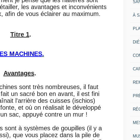
ent je pense que les haltères sont
SA
étailler, les avantages et inconvénients
ix, afin de vous éclairer au maximum.
À 
PL
Titre 1
.
DI
ES MACHINES
.
CO
CA
Avantages
.
RE
chines sont très nombreuses, il faut
fait un sacré bon en avant, il est fini
PR
nait l'arrière des cuisses (ischios)
onte, et où on réalisait le développé
RÉ
r un sac, appuyé contre un mur !
ME
sont à systèmes de goupilles (il y a
si), que vous placez dans la pile de
MU