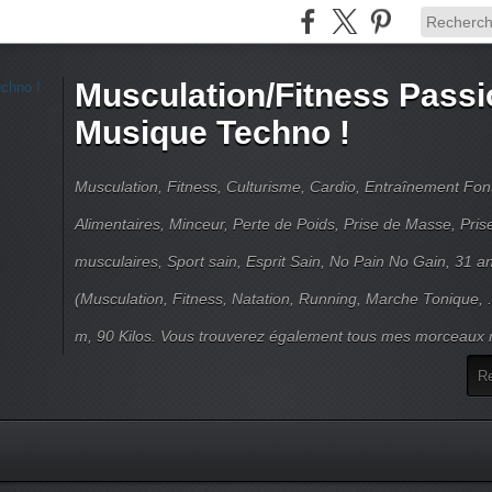
Musculation/Fitness Passi
Musique Techno !
Musculation, Fitness, Culturisme, Cardio, Entraînement Fo
Alimentaires, Minceur, Perte de Poids, Prise de Masse, Pri
musculaires, Sport sain, Esprit Sain, No Pain No Gain, 31 an
(Musculation, Fitness, Natation, Running, Marche Tonique, 
m, 90 Kilos. Vous trouverez également tous mes morceaux m