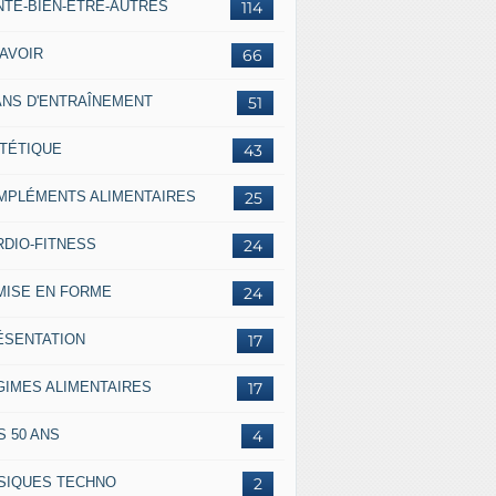
NTÉ-BIEN-ÊTRE-AUTRES
114
SAVOIR
66
ANS D'ENTRAÎNEMENT
51
ÉTÉTIQUE
43
MPLÉMENTS ALIMENTAIRES
25
RDIO-FITNESS
24
MISE EN FORME
24
ÉSENTATION
17
GIMES ALIMENTAIRES
17
S 50 ANS
4
SIQUES TECHNO
2