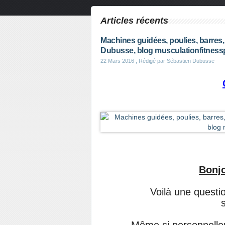
Articles récents
Machines guidées, poulies, barres, 
Dubusse, blog musculationfitness
22 Mars 2016
, Rédigé par Sébastien Dubusse
Bonjo
Voilà une questio