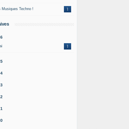
 Musiques Techno !
1
ives
26
ai
1
25
24
23
22
21
20