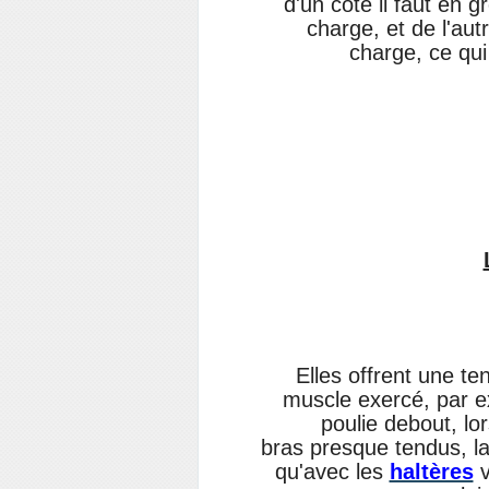
d'un côté il faut en
charge, et de l'aut
charge, ce qui 
Elles offrent une t
muscle exercé, par ex
poulie debout, lo
bras presque tendus, la
qu'avec les
haltères
v