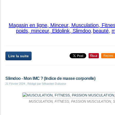
Magasin en ligne, Minceur, Musculation, Fitne
poids, minceur, Eldolink, Slimdoo
beauté
,
m
,
Lire la suite
Repost
Slimdoo - Mon IMC ? (Indice de masse corporelle)
21 Février 2024
, Rédigé par Sébastien Dubusse
MUSCULATION, FITNESS, PASSION MUSCULATION, Sé