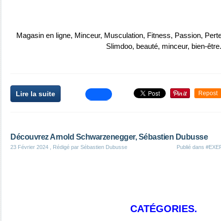
Magasin en ligne, Minceur, Musculation, Fitness, Passion, Perte
Slimdoo
,
beauté
,
minceur
,
bien-être
Lire la suite
Repost
Découvrez Arnold Schwarzenegger, Sébastien Dubusse
23 Février 2024
, Rédigé par Sébastien Dubusse
Publié dans
#EXE
CATÉGORIES.