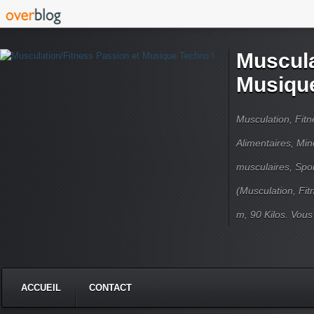
Muscula
Musique
Musculation, Fit
Alimentaires, Min
musculaires, Spor
(Musculation, Fit
m, 90 Kilos. Vou
ACCUEIL
CONTACT